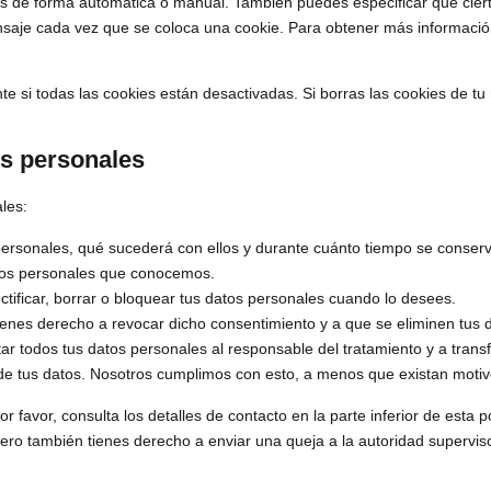
kies de forma automática o manual. También puedes especificar que cie
nsaje cada vez que se coloca una cookie. Para obtener más información
 si todas las cookies están desactivadas. Si borras las cookies de tu
os personales
les:
personales, qué sucederá con ellos y durante cuánto tiempo se conser
tos personales que conocemos.
ctificar, borrar o bloquear tus datos personales cuando lo desees.
tienes derecho a revocar dicho consentimiento y a que se eliminen tus 
tar todos tus datos personales al responsable del tratamiento y a trans
e tus datos. Nosotros cumplimos con esto, a menos que existan motivo
r favor, consulta los detalles de contacto en la parte inferior de esta 
ero también tienes derecho a enviar una queja a la autoridad superviso