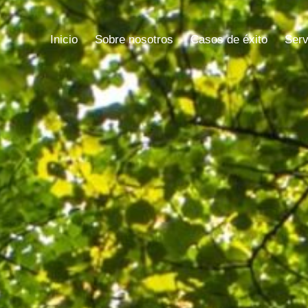
Inicio
Sobre nosotros
Casos de éxito
Inicio
Sobre nosotros
Casos de éxito
Serv