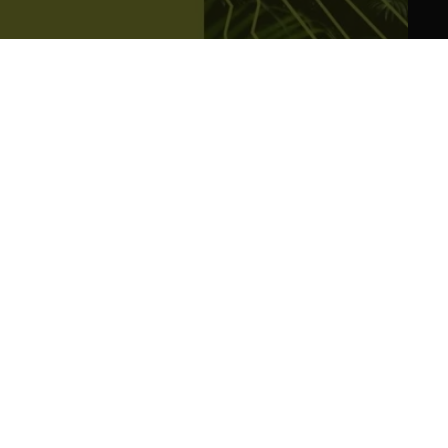
ASG Studio ha participado en la
jornada online de «Energía y Sector
Primario»
08/11/2024
ASG Studio
ASG Studio participó en la jornada online sobre