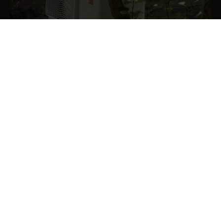
¿Por qué la eficiencia energética es
una inversión que no puedes ignorar?
18/12/2024
Noticias
En un mundo donde la energía es cada vez más
valiosa, mejorar la eficiencia energética de tu