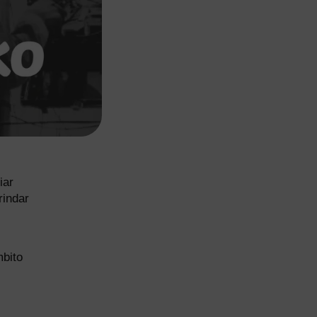
iar
rindar
mbito