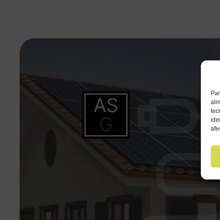
Par
alm
tec
ide
afe